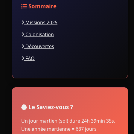
Sommaire
Missions 2025
Colonisation
Découvertes
FAQ
Le Saviez-vous ?
Un jour martien (sol) dure 24h 39min 35s.
Une année martienne = 687 jours